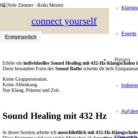
Klangs
connect yourself
Einzel-Sound-Bath – auch e
Events
Erstgespräch
Reisen
Erlebe ein
individuelles Sound Healing mit 432-Hz-Klangschalen 
Diese besondere Form des
Sound Baths
schenkt dir tiefe Entspannu
Keine Gruppensession.
Keine Ablenkung.
Indienr
Nur Klang, Präsenz und Zeit.
Auf den
Sound Healing mit 432 Hz – Klang
In dieser Session arbeite ich
ausschließlich mit 432-Hz-Klangschale
Über mich
Diese Frequenz wird von vielen Menschen als besonders
harmonisie