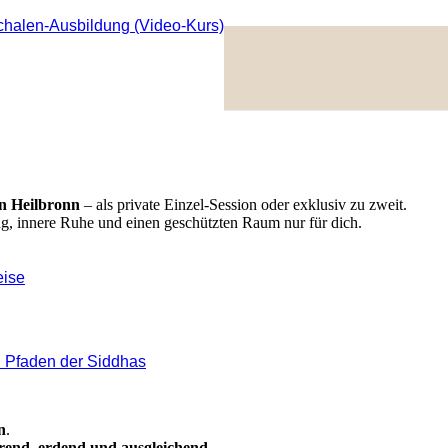
chalen-Ausbildung (Video-Kurs)
xklusiv zu zweit buchbar
in Heilbronn
– als private Einzel-Session oder exklusiv zu zweit.
ng, innere Ruhe und einen geschützten Raum nur für dich.
eise
 Pfaden der Siddhas
, der berührt
n
.
rend, erdend und ausgleichend