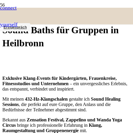
connect
Sound Healing Events &
yourself
Sound Baths für Gruppen in
Erstgespräch
Heilbronn
Exklusive Klang-Events für Kindergärten, Frauenkreise,
Fitnessstudios und Unternehmen
– ein unvergessliches Erlebnis,
das entspannt, verbindet und inspiriert.
Mit meinen
432-Hz-Klangschalen
gestalte ich
Sound Healing
Sessions
, die perfekt auf eure Gruppe, den Anlass und die
Bedürfnisse der Teilnehmer abgestimmt sind.
Bekannt aus
Zensation Festival, Zappelino und Wanda Yoga
Circus
bringe ich professionelle Erfahrung in
Klang,
Raumgestaltung und Gruppenenergie
mit.